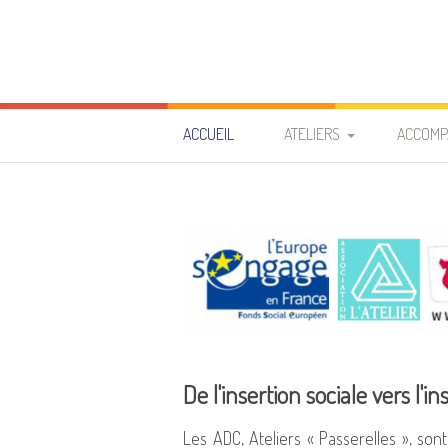
Aller
au
contenu
ACCUEIL
ATELIERS
ACCOMP
ARTS-PLASTIQUES
EXPRESSION DE SOI
CUISINE
MENUISERIE
SPORT
De l'insertion sociale vers l'i
COMMUNICATION ET
Les ADC, Ateliers « Passerelles », sont
ENTREPRISE