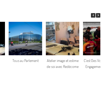
Tous au Parlement
Atelier image et estime
C’est Des Volontair
de soi avec Redécome
Engagement citoy