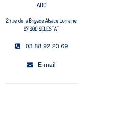
ADC
2 rue de la Brigade Alsace Lorraine
67 600 SELESTAT
03 88 92 23 69
E-mail
es –
Les aides à l’emploi
Interview d’une
La création du si
en
pour les femmes
ancienne bénéficiaire
internet des AD