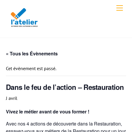
Skip
Men
to
content
« Tous les Évènements
Cet évènement est passé.
Dans le feu de l’action – Restauration
J avril
Vivez le métier avant de vous former !
Avec nos 4 actions de découverte dans la Restauration,
essayez-vous aux métiers de la Restauration pour un jour