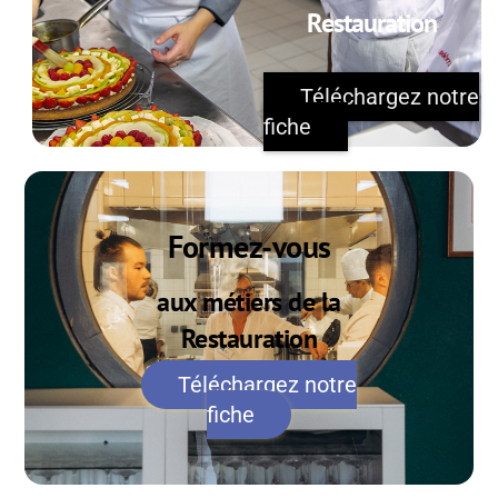
Restauration
Téléchargez notre
fiche
Formez-vous
aux métiers de la
Restauration
Téléchargez notre
fiche