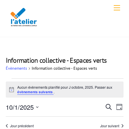
Skip
Men
to
content
Information collective - Espaces verts
Évènements
Information collective - Espaces verts
Évènements
Aucun évènements planifié pour J octobre, 2025. Passer aux
for
N
évènements suivants
.
o
t
J
Recher
10/1/2025
Navi
i
R
J
c
octobre,
e
de
e
S
et
o
c
vues
u
2025
é
h
navigat
Jour précédent
Jour suivant
r
Évè