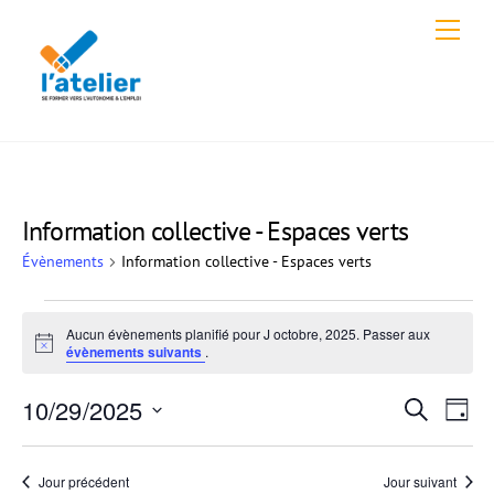
Skip
Men
to
content
Information collective - Espaces verts
Évènements
Information collective - Espaces verts
Évènements
Aucun évènements planifié pour J octobre, 2025. Passer aux
for
N
évènements suivants
.
o
t
J
Recher
10/29/2025
Navi
i
R
J
c
octobre,
e
de
e
S
et
o
c
vues
u
2025
é
h
navigat
Jour précédent
Jour suivant
r
Évè