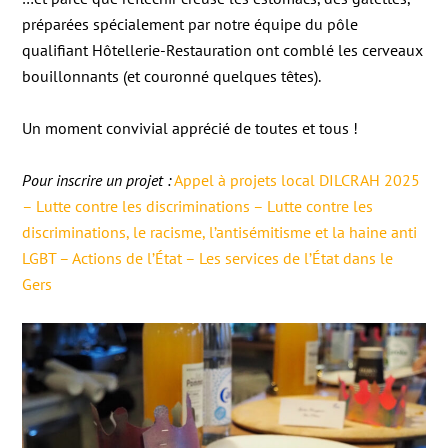
préparées spécialement par notre équipe du pôle
qualifiant Hôtellerie-Restauration ont comblé les cerveaux
bouillonnants (et couronné quelques têtes).
Un moment convivial apprécié de toutes et tous !
Pour inscrire un projet :
Appel à projets local DILCRAH 2025
– Lutte contre les discriminations – Lutte contre les
discriminations, le racisme, l’antisémitisme et la haine anti
LGBT – Actions de l’État – Les services de l’État dans le
Gers