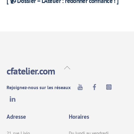
[ 📹 Dossier – L’Atelier : redonner confiance ! ]
Back
cfatelier.com
To
Top
Youtube
Facebook
Instagra
Rejoignez-nous sur les réseaux
LinkedIn
Adresse
Horaires
21, rue Livio
Du lundi au vendredi