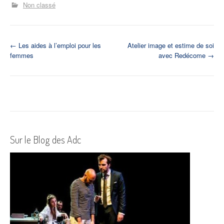
Non classé
N
←
Les aides à l’emploi pour les
Atelier image et estime de soi
femmes
avec Redécome
→
a
v
i
g
a
Sur le Blog des Adc
t
i
o
n