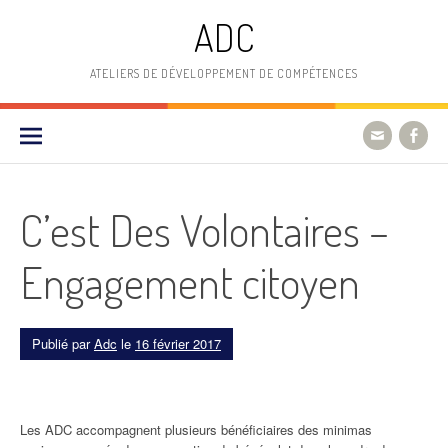
Aller
ADC
au
contenu
ATELIERS DE DÉVELOPPEMENT DE COMPÉTENCES
C’est Des Volontaires –
Engagement citoyen
Publié par
Adc
le
16 février 2017
Les ADC accompagnent plusieurs bénéficiaires des minimas