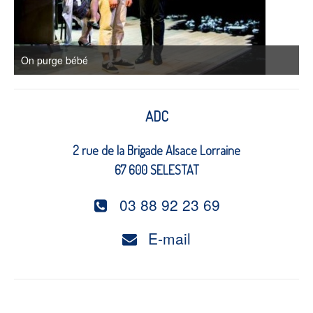
d
'
a
On purge bébé
T
r
t
ADC
i
2 rue de la Brigade Alsace Lorraine
c
67 600 SELESTAT
l
03 88 92 23 69
e
E-mail